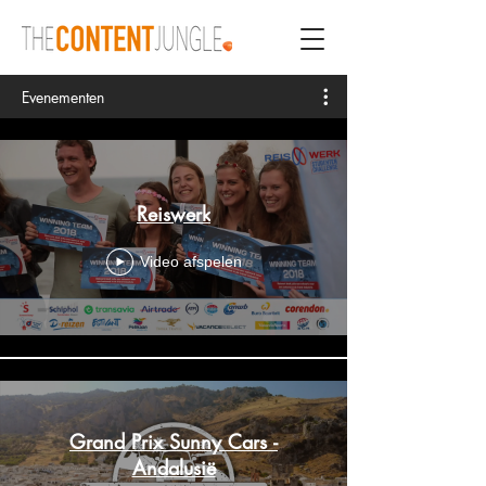
Evenementen
Reiswerk
Video afspelen
Grand Prix Sunny Cars -
Andalusië